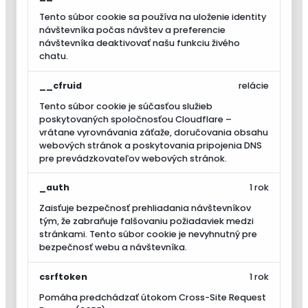
Tento súbor cookie sa používa na uloženie identity
návštevníka počas návštev a preferencie
návštevníka deaktivovať našu funkciu živého
chatu.
__cfruid
relácie
Tento súbor cookie je súčasťou služieb
poskytovaných spoločnosťou Cloudflare –
vrátane vyrovnávania záťaže, doručovania obsahu
webových stránok a poskytovania pripojenia DNS
pre prevádzkovateľov webových stránok.
_auth
1 rok
Zaisťuje bezpečnosť prehliadania návštevníkov
tým, že zabraňuje falšovaniu požiadaviek medzi
stránkami. Tento súbor cookie je nevyhnutný pre
bezpečnosť webu a návštevníka.
csrftoken
1 rok
Pomáha predchádzať útokom Cross-Site Request