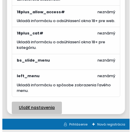
18plus_allow_access#
neznámý
Ukladá informáciu o odsúhlasení okna 18+ pre web.
18plus_cat#
neznámý
Ukladá informáciu o odsúhlasení okna 18+ pre
kategóriu.
bs_slide_menu
neznámý
left_menu
neznámý
Ukladá informáciu o spôsobe zobrazenia ľavého
menu.
Uložiť nastavenia
Prihlásenie
Nová registrácia