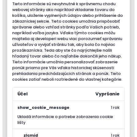
Tieto informácie sú nevyhnutné k správnemu chodu
webovej stránky ako napríklad vkladanie tovaru do
košíka, uloženie vyplnených údajov alebo prihlásenie do
zákazníckej sekcie.
Tieto cookies umožnia prispôsobiť
správanie alebo vzhľad stránky podľa Vašich potrieb,
napríklad voľba jazyka.
Vďaka týmto cookies môžu
majitelia aj developeri webu viac porozumieť správaniu
užívateľov a vyvijať stránku tak, aby bola čo najviac
prozákaznícka. Teda aby ste čo najrýchlejšie našli
hľadaný tovar alebo čo najľahšie dokončili jeho nákup.
Tieto informácie umožnia personalizovať zobrazenie
ponúk priamo pre Vás vďaka historickej skúsenosti
prehliadania predchádzajúcich stránok a ponúk.
Tieto
cookies zatiaľ neboli roztriedené do vlastnej kategórie.
Účel
Vypršanie
show_cookie_message
1 rok
Ukladá informácie o potrebe zobrazenia cookie
lišty
__zlcmid
1 rok