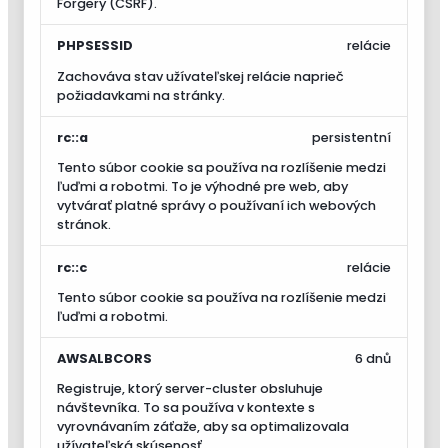
Forgery (CSRF).
PHPSESSID
relácie
Zachováva stav užívateľskej relácie naprieč
požiadavkami na stránky.
rc::a
persistentní
Tento súbor cookie sa používa na rozlíšenie medzi
ľuďmi a robotmi. To je výhodné pre web, aby
vytvárať platné správy o používaní ich webových
stránok.
rc::c
relácie
Tento súbor cookie sa používa na rozlíšenie medzi
ľuďmi a robotmi.
AWSALBCORS
6 dnů
Registruje, ktorý server-cluster obsluhuje
návštevníka. To sa používa v kontexte s
vyrovnávaním záťaže, aby sa optimalizovala
užívateľská skúsenosť.