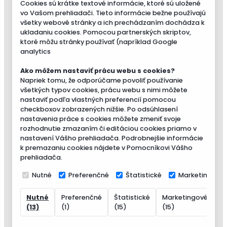
Cookies sú krátke textové informácie, ktoré sú uložené
vo Vašom prehliadači. Tieto informácie bežne používajú
všetky webové stránky a ich prechádzaním dochádza k
ukladaniu cookies. Pomocou partnerských skriptov,
ktoré môžu stránky používať (napríklad Google
analytics
Ako môžem nastaviť prácu webu s cookies?
Napriek tomu, že odporúčame povoliť používanie
všetkých typov cookies, prácu webu s nimi môžete
nastaviť podľa vlastných preferencií pomocou
checkboxov zobrazených nižšie. Po odsúhlasení
nastavenia práce s cookies môžete zmeniť svoje
rozhodnutie zmazaním či editáciou cookies priamo v
nastavení Vášho prehliadača. Podrobnejšie informácie
k premazaniu cookies nájdete v Pomocníkovi Vášho
prehliadača.
Nutné
Preferenčné
Štatistické
Marketingové
Nutné
Preferenčné
Štatistické
Marketingové
N
(13)
(1)
(15)
(15)
(