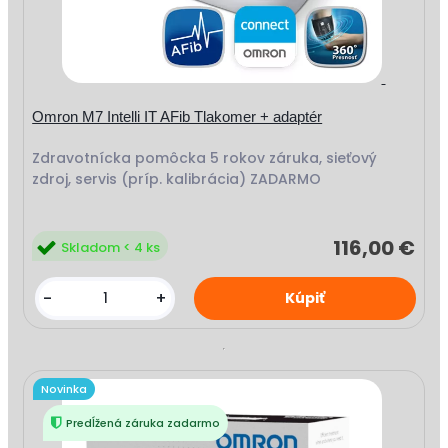
Omron M7 Intelli IT AFib Tlakomer + adaptér
Zdravotnícka pomôcka 5 rokov záruka, sieťový
zdroj, servis (príp. kalibrácia) ZADARMO
116,00 €
Skladom < 4 ks
-
+
Novinka
Predĺžená záruka zadarmo