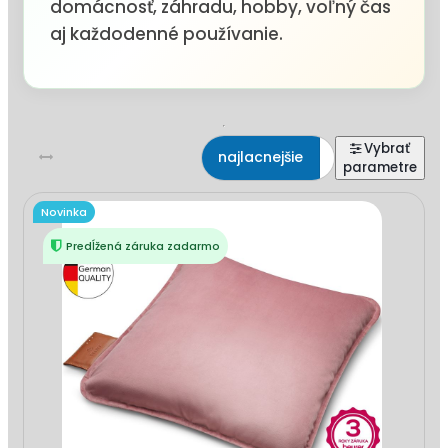
domácnosť, záhradu, hobby, voľný čas
aj každodenné používanie.
najlacnejšie
najdrahšie
Novinka
Predĺžená záruka zadarmo