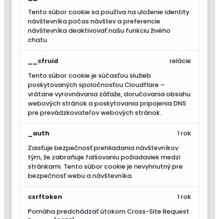
Tento súbor cookie sa používa na uloženie identity
návštevníka počas návštev a preferencie
návštevníka deaktivovať našu funkciu živého
chatu.
__cfruid
relácie
Tento súbor cookie je súčasťou služieb
poskytovaných spoločnosťou Cloudflare –
vrátane vyrovnávania záťaže, doručovania obsahu
webových stránok a poskytovania pripojenia DNS
pre prevádzkovateľov webových stránok.
_auth
1 rok
Zaisťuje bezpečnosť prehliadania návštevníkov
tým, že zabraňuje falšovaniu požiadaviek medzi
stránkami. Tento súbor cookie je nevyhnutný pre
bezpečnosť webu a návštevníka.
csrftoken
1 rok
Pomáha predchádzať útokom Cross-Site Request