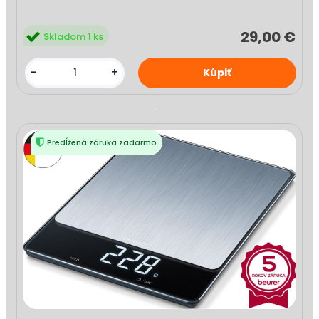
29,00 €
Skladom 1 ks
-
+
Predĺžená záruka zadarmo