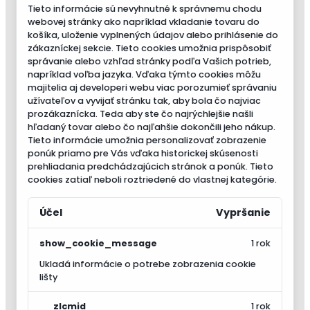
Tieto informácie sú nevyhnutné k správnemu chodu
webovej stránky ako napríklad vkladanie tovaru do
košíka, uloženie vyplnených údajov alebo prihlásenie do
zákazníckej sekcie.
Tieto cookies umožnia prispôsobiť
správanie alebo vzhľad stránky podľa Vašich potrieb,
napríklad voľba jazyka.
Vďaka týmto cookies môžu
majitelia aj developeri webu viac porozumieť správaniu
užívateľov a vyvijať stránku tak, aby bola čo najviac
prozákaznícka. Teda aby ste čo najrýchlejšie našli
hľadaný tovar alebo čo najľahšie dokončili jeho nákup.
Tieto informácie umožnia personalizovať zobrazenie
ponúk priamo pre Vás vďaka historickej skúsenosti
prehliadania predchádzajúcich stránok a ponúk.
Tieto
cookies zatiaľ neboli roztriedené do vlastnej kategórie.
Účel
Vypršanie
show_cookie_message
1 rok
Ukladá informácie o potrebe zobrazenia cookie
lišty
__zlcmid
1 rok