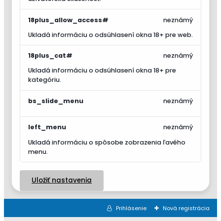
18plus_allow_access#
neznámý
Ukladá informáciu o odsúhlasení okna 18+ pre web.
18plus_cat#
neznámý
Ukladá informáciu o odsúhlasení okna 18+ pre
kategóriu.
bs_slide_menu
neznámý
left_menu
neznámý
Ukladá informáciu o spôsobe zobrazenia ľavého
menu.
Uložiť nastavenia
Prihlásenie
Nová registrácia