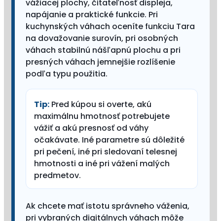
vážiacej plochy, čitateľnosť displeja,
napájanie a praktické funkcie. Pri
kuchynských váhach oceníte funkciu Tara
na dovažovanie surovín, pri osobných
váhach stabilnú nášľapnú plochu a pri
presných váhach jemnejšie rozlíšenie
podľa typu použitia.
Tip:
Pred kúpou si overte, akú
maximálnu hmotnosť potrebujete
vážiť a akú presnosť od váhy
očakávate. Iné parametre sú dôležité
pri pečení, iné pri sledovaní telesnej
hmotnosti a iné pri vážení malých
predmetov.
Ak chcete mať istotu správneho váženia,
pri vybraných digitálnych váhach môže