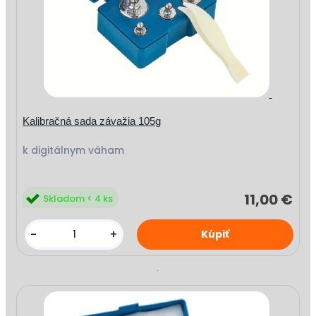
Kalibračná sada závažia 105g
k digitálnym váham
11,00 €
Skladom < 4 ks
-
+