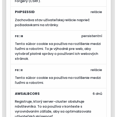
Forgery (CSRF).
PHPSESSID
relácie
Zachováva stav užívateľskej relácie naprieč
požiadavkami na stránky.
rc::a
persistentní
Tento súbor cookie sa používa na rozlíšenie medzi
ľuďmi a robotmi. To je výhodné pre web, aby
vytvárať platné správy o používaní ich webových
stránok.
rc::c
relácie
Tento súbor cookie sa používa na rozlíšenie medzi
ľuďmi a robotmi.
AWSALBCORS
6 dnů
Registruje, ktorý server-cluster obsluhuje
návštevníka. To sa používa v kontexte s
vyrovnávaním záťaže, aby sa optimalizovala
užívateľská skúsenosť.