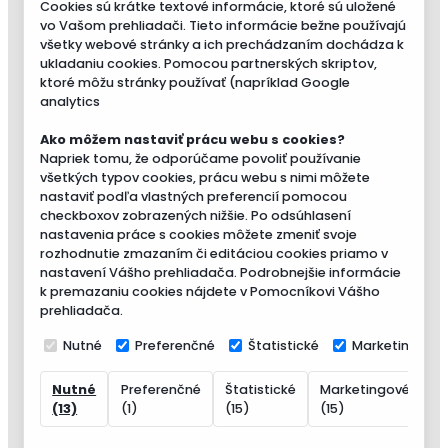
Cookies sú krátke textové informácie, ktoré sú uložené
vo Vašom prehliadači. Tieto informácie bežne používajú
všetky webové stránky a ich prechádzaním dochádza k
ukladaniu cookies. Pomocou partnerských skriptov,
ktoré môžu stránky používať (napríklad Google
analytics
Ako môžem nastaviť prácu webu s cookies?
Napriek tomu, že odporúčame povoliť používanie
všetkých typov cookies, prácu webu s nimi môžete
nastaviť podľa vlastných preferencií pomocou
checkboxov zobrazených nižšie. Po odsúhlasení
nastavenia práce s cookies môžete zmeniť svoje
rozhodnutie zmazaním či editáciou cookies priamo v
nastavení Vášho prehliadača. Podrobnejšie informácie
k premazaniu cookies nájdete v Pomocníkovi Vášho
prehliadača.
Nutné
Preferenčné
Štatistické
Marketingové
Nutné
Preferenčné
Štatistické
Marketingové
N
(13)
(1)
(15)
(15)
(