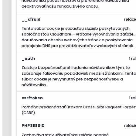
návštevníka počas návštev a preferencie návštevníka
deaktivovať našu funkciu živého chatu.
__cfruid
reláci
Tento súbor cookie je súčasťou služieb poskytovaných
spoločnosťou Cloudflare – vrátane vyrovnávania záťaže,
doručovania obsahu webových stránok a poskytovania
pripojenia DNS pre prevádzkovateľov webových stránok.
_auth
1 ro
Zaisťuje bezpečnosť prehliadania návštevníkov tým, že
zabraňuje falšovaniu požiadaviek medzi stránkami. Tent
súbor cookie je nevyhnutný pre bezpečnosť webu a
návštevníka.
csrftoken
1 ro
Pomáha predchádzať útokom Cross-Site Request Forger
(CSRF).
PHPSESSID
reláci
Zachováva stav užívateľskej relácie naprieč