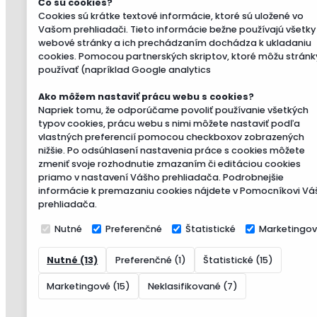
Čo sú cookies?
Cookies sú krátke textové informácie, ktoré sú uložené vo
Vašom prehliadači. Tieto informácie bežne používajú všetky
webové stránky a ich prechádzaním dochádza k ukladaniu
cookies. Pomocou partnerských skriptov, ktoré môžu stránk
používať (napríklad Google analytics
Ako môžem nastaviť prácu webu s cookies?
Napriek tomu, že odporúčame povoliť používanie všetkých
typov cookies, prácu webu s nimi môžete nastaviť podľa
vlastných preferencií pomocou checkboxov zobrazených
nižšie. Po odsúhlasení nastavenia práce s cookies môžete
zmeniť svoje rozhodnutie zmazaním či editáciou cookies
priamo v nastavení Vášho prehliadača. Podrobnejšie
informácie k premazaniu cookies nájdete v Pomocníkovi Vá
prehliadača.
Nutné
Preferenčné
Štatistické
Marketingo
Nutné (13)
Preferenčné (1)
Štatistické (15)
Marketingové (15)
Neklasifikované (7)