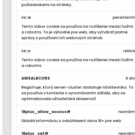
požiadavkami na stránky.
rc::a
persistentn
Tento súbor cookie sa používa na rozlíšenie medzi ľuďmi
a robotmi. To je výhodné pre web, aby vytvárať platné
správy o používaní ich webových stránok.
rc::c
reláci
Tento súbor cookie sa používa na rozlíšenie medzi ľuďmi
a robotmi.
AWSALBCORS
6 dn
Registruje, ktorý server-cluster obsluhuje návštevníka. To
sa používa v kontexte s vyrovnávaním záťaže, aby sa
optimalizovala užívateľská skúsenosť.
18plus_allow_access#
neznám
Ukladá informáciu o odsúhlasení okna 18+ pre web.
18plus_cat#
neznám