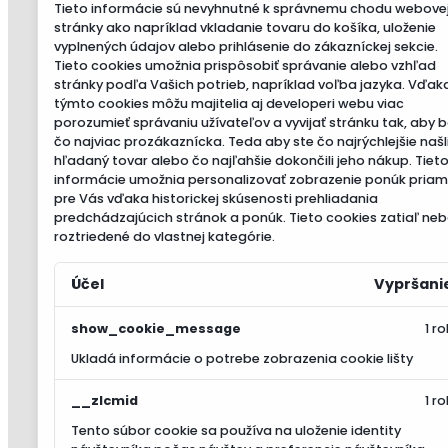
Tieto informácie sú nevyhnutné k správnemu chodu webove
stránky ako napríklad vkladanie tovaru do košíka, uloženie
vyplnených údajov alebo prihlásenie do zákazníckej sekcie.
Tieto cookies umožnia prispôsobiť správanie alebo vzhľad
stránky podľa Vašich potrieb, napríklad voľba jazyka.
Vďak
týmto cookies môžu majitelia aj developeri webu viac
porozumieť správaniu užívateľov a vyvijať stránku tak, aby 
čo najviac prozákaznícka. Teda aby ste čo najrýchlejšie našl
hľadaný tovar alebo čo najľahšie dokončili jeho nákup.
Tiet
informácie umožnia personalizovať zobrazenie ponúk pria
pre Vás vďaka historickej skúsenosti prehliadania
predchádzajúcich stránok a ponúk.
Tieto cookies zatiaľ neb
roztriedené do vlastnej kategórie.
Účel
Vypršani
show_cookie_message
1 ro
Ukladá informácie o potrebe zobrazenia cookie lišty
__zlcmid
1 ro
Tento súbor cookie sa používa na uloženie identity