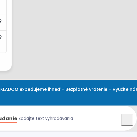
ý
ý
KLADOM expedujeme ihneď - Bezplatné vrátenie – Využite ná
adanie