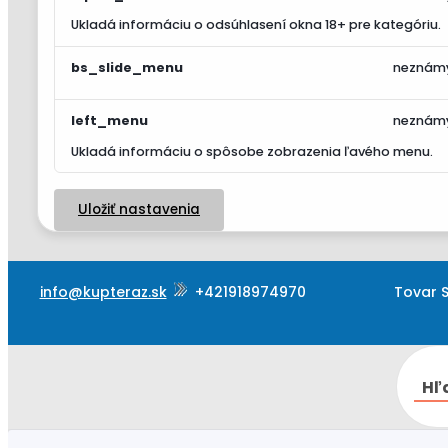
Ukladá informáciu o odsúhlasení okna 18+ pre kategóriu.
bs_slide_menu
neznám
left_menu
neznám
Ukladá informáciu o spôsobe zobrazenia ľavého menu.
Uložiť nastavenia
info@kupteraz.sk
+421918974970
Tovar S
Hľ