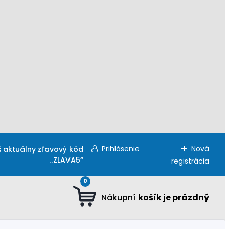
Prihlásenie
Nová
š aktuálny zľavový kód
„ZLAVA5“
registrácia
0