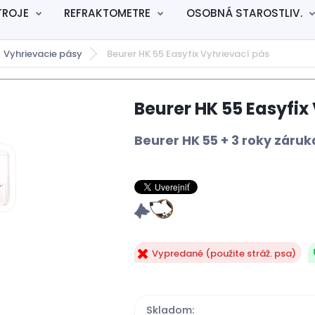
TROJE
REFRAKTOMETRE
OSOBNÁ STAROSTLIV.
Vyhrievacie pásy
Beurer HK 55 Easyfix Vyhrievací pás
Beurer HK 55 Easyfix
Beurer HK 55 + 3 roky zár
Vypredané (použite stráž. psa)
Skladom: