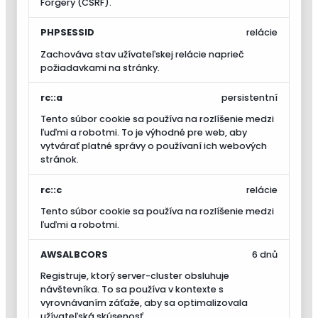
Forgery (CSRF).
PHPSESSID
relácie
Zachováva stav užívateľskej relácie naprieč
požiadavkami na stránky.
rc::a
persistentní
Tento súbor cookie sa používa na rozlíšenie medzi
ľuďmi a robotmi. To je výhodné pre web, aby
vytvárať platné správy o používaní ich webových
stránok.
rc::c
relácie
Tento súbor cookie sa používa na rozlíšenie medzi
ľuďmi a robotmi.
AWSALBCORS
6 dnů
Registruje, ktorý server-cluster obsluhuje
návštevníka. To sa používa v kontexte s
vyrovnávaním záťaže, aby sa optimalizovala
užívateľská skúsenosť.