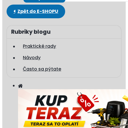
Rubriky blogu
Praktické rady
Návody
Často sa pýtate