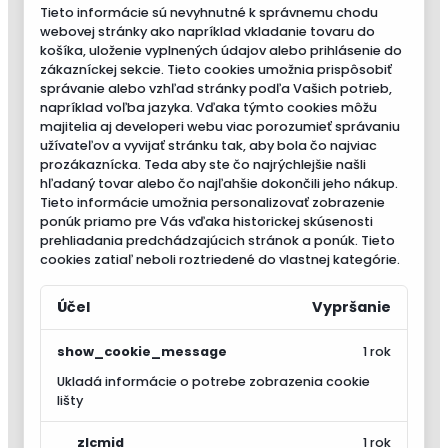
Tieto informácie sú nevyhnutné k správnemu chodu
webovej stránky ako napríklad vkladanie tovaru do
košíka, uloženie vyplnených údajov alebo prihlásenie do
zákazníckej sekcie.
Tieto cookies umožnia prispôsobiť
správanie alebo vzhľad stránky podľa Vašich potrieb,
napríklad voľba jazyka.
Vďaka týmto cookies môžu
majitelia aj developeri webu viac porozumieť správaniu
užívateľov a vyvijať stránku tak, aby bola čo najviac
prozákaznícka. Teda aby ste čo najrýchlejšie našli
hľadaný tovar alebo čo najľahšie dokončili jeho nákup.
Tieto informácie umožnia personalizovať zobrazenie
ponúk priamo pre Vás vďaka historickej skúsenosti
prehliadania predchádzajúcich stránok a ponúk.
Tieto
cookies zatiaľ neboli roztriedené do vlastnej kategórie.
Účel
Vypršanie
show_cookie_message
1 rok
Ukladá informácie o potrebe zobrazenia cookie
lišty
__zlcmid
1 rok