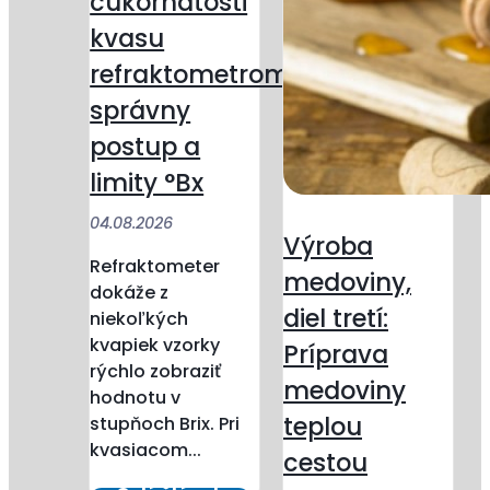
cukornatosti
kvasu
refraktometrom:
správny
postup a
limity °Bx
04.08.2026
Výroba
Refraktometer
medoviny,
dokáže z
diel tretí:
niekoľkých
kvapiek vzorky
Príprava
rýchlo zobraziť
medoviny
hodnotu v
teplou
stupňoch Brix. Pri
kvasiacom...
cestou