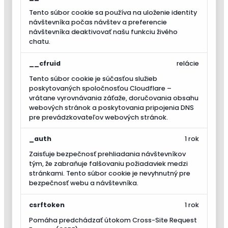
Tento súbor cookie sa používa na uloženie identity
návštevníka počas návštev a preferencie
návštevníka deaktivovať našu funkciu živého
chatu.
__cfruid
relácie
Tento súbor cookie je súčasťou služieb
poskytovaných spoločnosťou Cloudflare –
vrátane vyrovnávania záťaže, doručovania obsahu
webových stránok a poskytovania pripojenia DNS
pre prevádzkovateľov webových stránok.
_auth
1 rok
Zaisťuje bezpečnosť prehliadania návštevníkov
tým, že zabraňuje falšovaniu požiadaviek medzi
stránkami. Tento súbor cookie je nevyhnutný pre
bezpečnosť webu a návštevníka.
csrftoken
1 rok
Pomáha predchádzať útokom Cross-Site Request