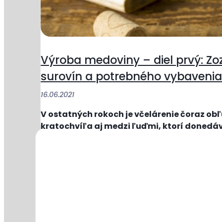
Výroba medoviny – diel prvý: Z
surovín a potrebného vybaveni
16.06.2021
V ostatných rokoch je včelárenie čoraz ob
kratochvíľa aj medzi ľuďmi, ktorí donedáv