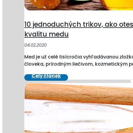
10 jednoduchých trikov, ako ote
kvalitu medu
04.02.2020
Med je už celé tisícročia vyhľadávanou zlož
človeka, prírodným liečivom, kozmetickým pr