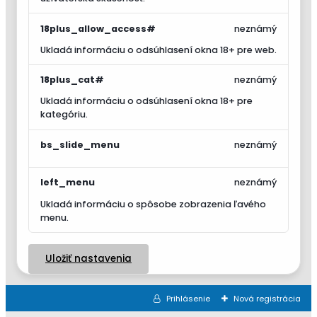
18plus_allow_access#
neznámý
Ukladá informáciu o odsúhlasení okna 18+ pre web.
18plus_cat#
neznámý
Ukladá informáciu o odsúhlasení okna 18+ pre
kategóriu.
bs_slide_menu
neznámý
left_menu
neznámý
Ukladá informáciu o spôsobe zobrazenia ľavého
menu.
Uložiť nastavenia
Prihlásenie
Nová registrácia