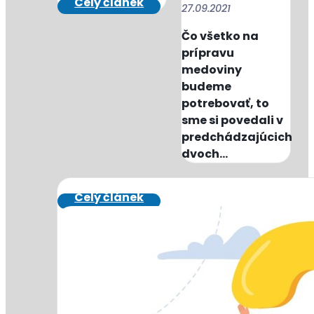
27.09.2021
Čo všetko na
prípravu
medoviny
budeme
potrebovať, to
sme si povedali v
predchádzajúcich
dvoch...