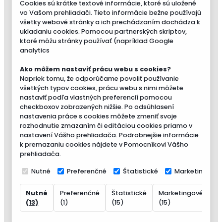
Cookies sú krátke textové informácie, ktoré sú uložené
vo Vašom prehliadači. Tieto informácie bežne používajú
všetky webové stránky a ich prechádzaním dochádza k
ukladaniu cookies. Pomocou partnerských skriptov,
ktoré môžu stránky používať (napríklad Google
analytics
Ako môžem nastaviť prácu webu s cookies?
Napriek tomu, že odporúčame povoliť používanie
všetkých typov cookies, prácu webu s nimi môžete
nastaviť podľa vlastných preferencií pomocou
checkboxov zobrazených nižšie. Po odsúhlasení
nastavenia práce s cookies môžete zmeniť svoje
rozhodnutie zmazaním či editáciou cookies priamo v
nastavení Vášho prehliadača. Podrobnejšie informácie
k premazaniu cookies nájdete v Pomocníkovi Vášho
prehliadača.
Nutné
Preferenčné
Štatistické
Marketingové
Nutné
Preferenčné
Štatistické
Marketingové
N
(13)
(1)
(15)
(15)
(