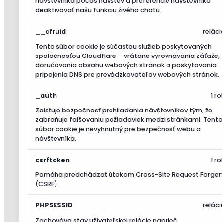
návštevníka počas návštev a preferencie návštevníka
deaktivovať našu funkciu živého chatu.
__cfruid
reláci
Tento súbor cookie je súčasťou služieb poskytovaných
spoločnosťou Cloudflare – vrátane vyrovnávania záťaže,
doručovania obsahu webových stránok a poskytovania
pripojenia DNS pre prevádzkovateľov webových stránok.
_auth
1 ro
Zaisťuje bezpečnosť prehliadania návštevníkov tým, že
zabraňuje falšovaniu požiadaviek medzi stránkami. Tent
súbor cookie je nevyhnutný pre bezpečnosť webu a
návštevníka.
csrftoken
1 ro
Pomáha predchádzať útokom Cross-Site Request Forger
(CSRF).
PHPSESSID
reláci
Zachováva stav užívateľskej relácie naprieč