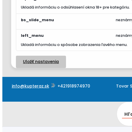
Ukladá informáciu o odsúhlasení okna 18+ pre kategóriu.
bs_slide_menu
neznám
left_menu
neznám
Ukladá informáciu o spôsobe zobrazenia ľavého menu.
Uložiť nastavenia
info@kupteraz.sk
+421918974970
Tovar S
Hľ