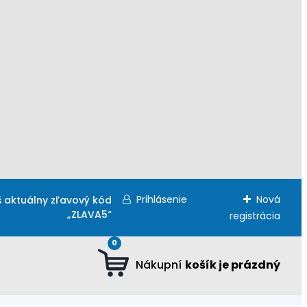
Prihlásenie
Nová
š aktuálny zľavový kód
„ZLAVA5“
registrácia
0