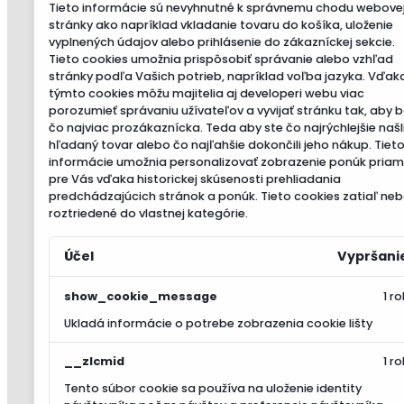
Tieto informácie sú nevyhnutné k správnemu chodu webove
stránky ako napríklad vkladanie tovaru do košíka, uloženie
vyplnených údajov alebo prihlásenie do zákazníckej sekcie.
Tieto cookies umožnia prispôsobiť správanie alebo vzhľad
stránky podľa Vašich potrieb, napríklad voľba jazyka.
Vďak
týmto cookies môžu majitelia aj developeri webu viac
porozumieť správaniu užívateľov a vyvijať stránku tak, aby 
čo najviac prozákaznícka. Teda aby ste čo najrýchlejšie našl
hľadaný tovar alebo čo najľahšie dokončili jeho nákup.
Tiet
informácie umožnia personalizovať zobrazenie ponúk pria
pre Vás vďaka historickej skúsenosti prehliadania
predchádzajúcich stránok a ponúk.
Tieto cookies zatiaľ neb
roztriedené do vlastnej kategórie.
Účel
Vypršani
show_cookie_message
1 ro
Ukladá informácie o potrebe zobrazenia cookie lišty
__zlcmid
1 ro
Tento súbor cookie sa používa na uloženie identity