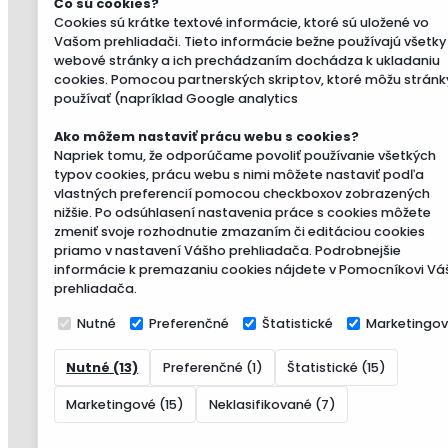
Čo sú cookies?
Cookies sú krátke textové informácie, ktoré sú uložené vo
Vašom prehliadači. Tieto informácie bežne používajú všetky
webové stránky a ich prechádzaním dochádza k ukladaniu
cookies. Pomocou partnerských skriptov, ktoré môžu stránk
používať (napríklad Google analytics
Ako môžem nastaviť prácu webu s cookies?
Napriek tomu, že odporúčame povoliť používanie všetkých
typov cookies, prácu webu s nimi môžete nastaviť podľa
vlastných preferencií pomocou checkboxov zobrazených
nižšie. Po odsúhlasení nastavenia práce s cookies môžete
zmeniť svoje rozhodnutie zmazaním či editáciou cookies
priamo v nastavení Vášho prehliadača. Podrobnejšie
informácie k premazaniu cookies nájdete v Pomocníkovi Vá
prehliadača.
Nutné
Preferenčné
Štatistické
Marketingo
Nutné (13)
Preferenčné (1)
Štatistické (15)
Marketingové (15)
Neklasifikované (7)