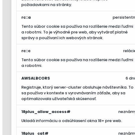
požiadavkami na stránky.
rc::a
persistentn
Tento súbor cookie sa používa na rozlíšenie medzi ľuďmi
a robotmi. To je výhodné pre web, aby vytvárať platné
správy o používaní ich webových stránok.
rc::c
reláci
Tento súbor cookie sa používa na rozlíšenie medzi ľuďmi
a robotmi.
AWSALBCORS
6 dn
Registruje, ktorý server-cluster obsluhuje návštevníka. To
sa používa v kontexte s vyrovnávaním záťaže, aby sa
optimalizovala užívateľská skúsenosť.
18plus_allow_access#
neznám
Ukladá informáciu o odsúhlasení okna 18+ pre web.
18plus_cat#
neznám