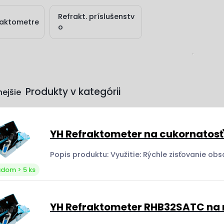
Refrakt. príslušenstv
raktometre
o
ejšie
YH Refraktometer na cukornatos
adom > 5 ks