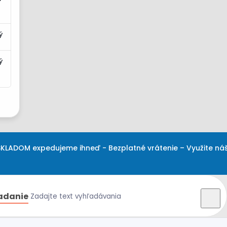
ý
ý
KLADOM expedujeme ihneď - Bezplatné vrátenie – Využite ná
adanie