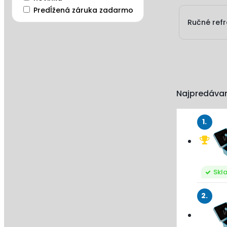
Predĺžená záruka zadarmo
Ručné ref
Najpredávan
1.
Skl
2.