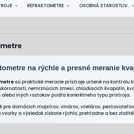
TROJE
REFRAKTOMETRE
OSOBNÁ STAROSTLIV.
ometre
tometre na rýchle a presné meranie kva
metre
sú praktické meracie prístroje určené na kontrolu k
kornatosti, nemrznúcich zmesí, chladiacich kvapalín, kva
 alebo iných roztokov podľa konkrétneho typu prístroja.
 pre domácich majstrov, vinárov, včelárov, pestovateľov,
vzorky a výsledok získate rýchlo, prehľadne a bez zložit