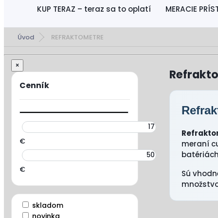
KUP TERAZ – teraz sa to oplatí
MERACIE PRÍS
Úvod
REFRAKTOMETRE
×
Refrakt
Refrak
Refrakto
€
meraní cu
batériách
€
Sú vhodné
množstvo 
skladom
novinka