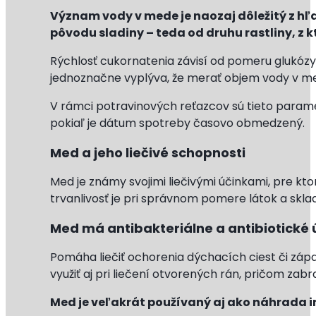
Význam vody v mede je naozaj dôležitý z hľa
pôvodu sladiny – teda od druhu rastliny, z kt
Rýchlosť cukornatenia závisí od pomeru glukózy
jednoznačne vyplýva, že merať objem vody v mede 
V rámci potravinových reťazcov sú tieto parame
pokiaľ je dátum spotreby časovo obmedzený.
Med a jeho liečivé schopnosti
Med je známy svojimi liečivými účinkami, pre kto
trvanlivosť je pri správnom pomere látok a skl
Med má antibakteriálne a antibiotické 
Pomáha liečiť ochorenia dýchacích ciest či zápa
využiť aj pri liečení otvorených rán, pričom zabr
Med je veľakrát používaný aj ako náhrada in