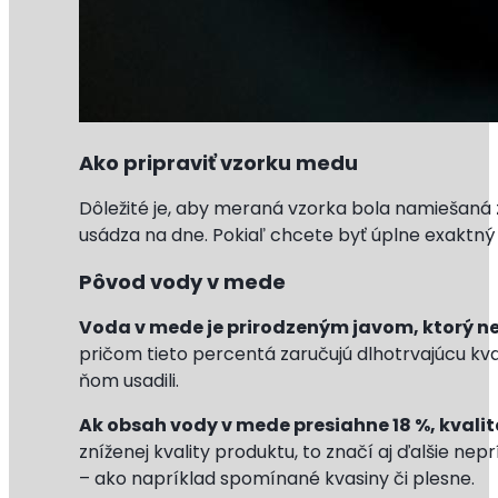
Ako pripraviť vzorku medu
Dôležité je, aby meraná vzorka bola namiešaná 
usádza na dne. Pokiaľ chcete byť úplne exaktný 
Pôvod vody v mede
Voda v mede je prirodzeným javom, ktorý nezn
pričom tieto percentá zaručujú dlhotrvajúcu kv
ňom usadili.
Ak obsah vody v mede presiahne 18 %, kvalit
zníženej kvality produktu, to značí aj ďalšie 
– ako napríklad spomínané kvasiny či plesne.