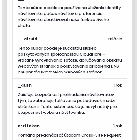
Tento súbor cookie sa používa na uloženie identity
návštevníka počas návštev a preferencie
návštevníka deaktivovať našu funkciu živého
chatu.
__cfruid
relácie
Tento súbor cookie je súčasťou služieb
poskytovaných spoločnosťou Cloudflare –
vrátane vyrovnávania záťaže, doručovania obsahu
webových stránok a poskytovania pripojenia DNS
pre prevádzkovateľov webových stránok.
_auth
1 rok
Zaisťuje bezpečnosť prehliadania návštevníkov
tým, že zabraňuje falšovaniu požiadaviek medzi
stránkami. Tento súbor cookie je nevyhnutný pre
bezpečnosť webu a návštevníka.
csrftoken
1 rok
Pomáha predchádzať útokom Cross-Site Request