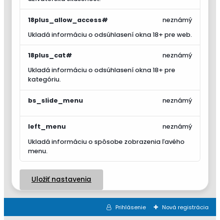
18plus_allow_access#
neznámý
Ukladá informáciu o odsúhlasení okna 18+ pre web.
18plus_cat#
neznámý
Ukladá informáciu o odsúhlasení okna 18+ pre
kategóriu.
bs_slide_menu
neznámý
left_menu
neznámý
Ukladá informáciu o spôsobe zobrazenia ľavého
menu.
Uložiť nastavenia
Prihlásenie
Nová registrácia