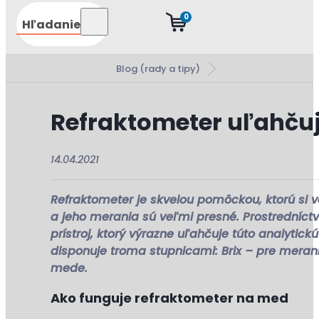
0
Hľadanie
Blog (rady a tipy)
Refraktometer uľahču
14.04.2021
Refraktometer je skvelou pomôckou, ktorú si v
a jeho merania sú veľmi presné. Prostredníct
prístroj, ktorý výrazne uľahčuje túto analytic
disponuje troma stupnicami: Brix – pre mera
mede.
Ako funguje refraktometer na med