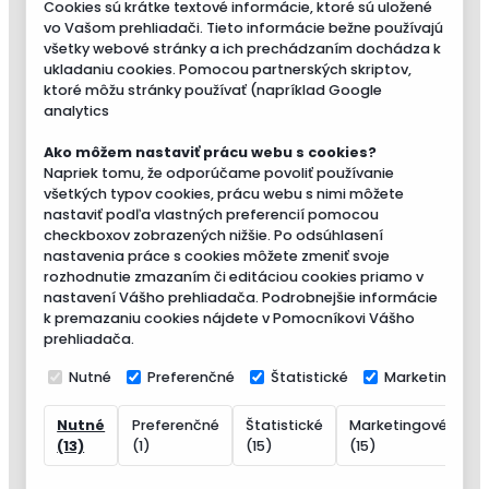
Cookies sú krátke textové informácie, ktoré sú uložené
vo Vašom prehliadači. Tieto informácie bežne používajú
všetky webové stránky a ich prechádzaním dochádza k
ukladaniu cookies. Pomocou partnerských skriptov,
ktoré môžu stránky používať (napríklad Google
analytics
Ako môžem nastaviť prácu webu s cookies?
Napriek tomu, že odporúčame povoliť používanie
všetkých typov cookies, prácu webu s nimi môžete
nastaviť podľa vlastných preferencií pomocou
checkboxov zobrazených nižšie. Po odsúhlasení
nastavenia práce s cookies môžete zmeniť svoje
rozhodnutie zmazaním či editáciou cookies priamo v
nastavení Vášho prehliadača. Podrobnejšie informácie
k premazaniu cookies nájdete v Pomocníkovi Vášho
prehliadača.
Nutné
Preferenčné
Štatistické
Marketingové
Nutné
Preferenčné
Štatistické
Marketingové
N
(13)
(1)
(15)
(15)
(