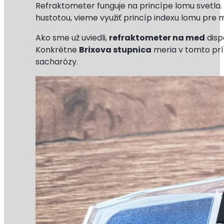
Refraktometer funguje na princípe lomu svetla. 
hustotou, vieme využiť princíp indexu lomu pre 
Ako sme už uviedli,
refraktometer na med
disp
Konkrétne
Brixova stupnica
meria v tomto prí
sacharózy.