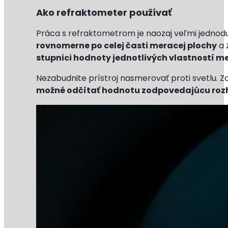
Ako refraktometer používať
Práca s refraktometrom je naozaj veľmi jednodu
rovnomerne po celej časti meracej plochy
a 
stupnici hodnoty jednotlivých vlastností m
Nezabudnite prístroj nasmerovať proti svetlu. 
možné odčítať hodnotu zodpovedajúcu rozh