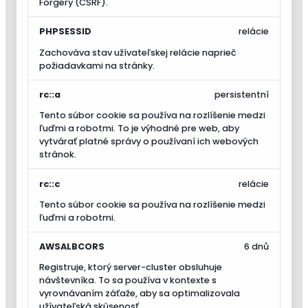
Forgery (CSRF).
PHPSESSID
relácie
Zachováva stav užívateľskej relácie naprieč
požiadavkami na stránky.
rc::a
persistentní
Tento súbor cookie sa používa na rozlíšenie medzi
ľuďmi a robotmi. To je výhodné pre web, aby
vytvárať platné správy o používaní ich webových
stránok.
rc::c
relácie
Tento súbor cookie sa používa na rozlíšenie medzi
ľuďmi a robotmi.
AWSALBCORS
6 dnů
Registruje, ktorý server-cluster obsluhuje
návštevníka. To sa používa v kontexte s
vyrovnávaním záťaže, aby sa optimalizovala
užívateľská skúsenosť.