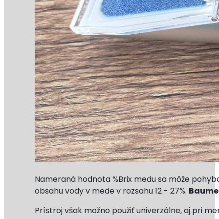
Nameraná hodnota %Brix medu sa môže pohybovať
obsahu vody v mede v rozsahu 12 - 27%.
Baumeo
Prístroj však možno použiť univerzálne, aj pri m