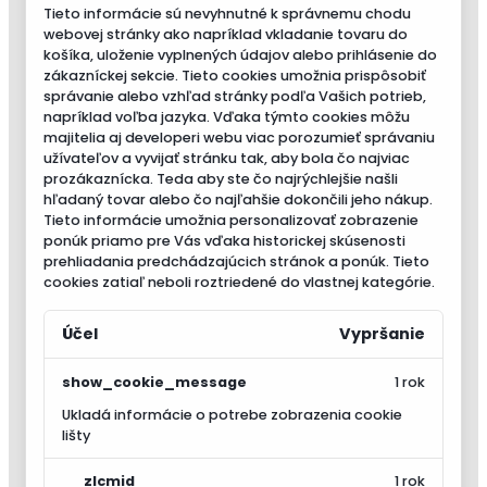
Tieto informácie sú nevyhnutné k správnemu chodu
webovej stránky ako napríklad vkladanie tovaru do
košíka, uloženie vyplnených údajov alebo prihlásenie do
zákazníckej sekcie.
Tieto cookies umožnia prispôsobiť
správanie alebo vzhľad stránky podľa Vašich potrieb,
napríklad voľba jazyka.
Vďaka týmto cookies môžu
majitelia aj developeri webu viac porozumieť správaniu
užívateľov a vyvijať stránku tak, aby bola čo najviac
prozákaznícka. Teda aby ste čo najrýchlejšie našli
hľadaný tovar alebo čo najľahšie dokončili jeho nákup.
Tieto informácie umožnia personalizovať zobrazenie
ponúk priamo pre Vás vďaka historickej skúsenosti
prehliadania predchádzajúcich stránok a ponúk.
Tieto
cookies zatiaľ neboli roztriedené do vlastnej kategórie.
Účel
Vypršanie
show_cookie_message
1 rok
Ukladá informácie o potrebe zobrazenia cookie
lišty
__zlcmid
1 rok